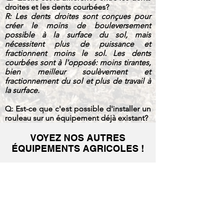
droites et les dents courbées?
R: Les dents droites sont conçues pour
créer le moins de bouleversement
possible à la surface du sol, mais
nécessitent plus de puissance et
fractionnent moins le sol. Les dents
courbées sont à l'opposé: moins tirantes,
bien meilleur soulèvement et
fractionnement du sol et plus de travail à
la surface.
Q: Est-ce que c'est possible d'installer un
rouleau sur un équipement déjà existant?
R: Certainement! Nous pouvons le faire
sur nos machines, ou même sur des
VOYEZ NOS AUTRES
machines d'autres marques.
ÉQUIPEMENTS AGRICOLES !